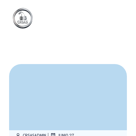
|
CRSASADMIN
JUNIO 27