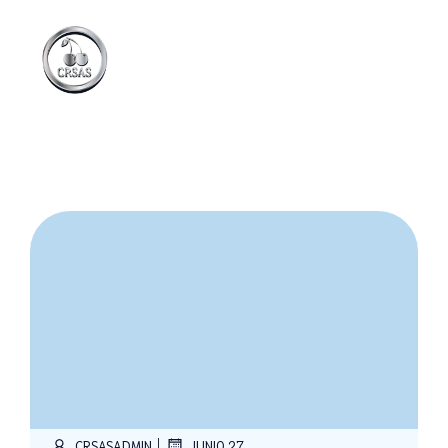
|
CRSASADMIN
JUNIO 27