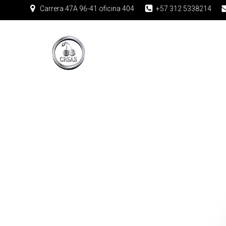
Carrera 47A 96-41 oficina 404
+57 312 5338214