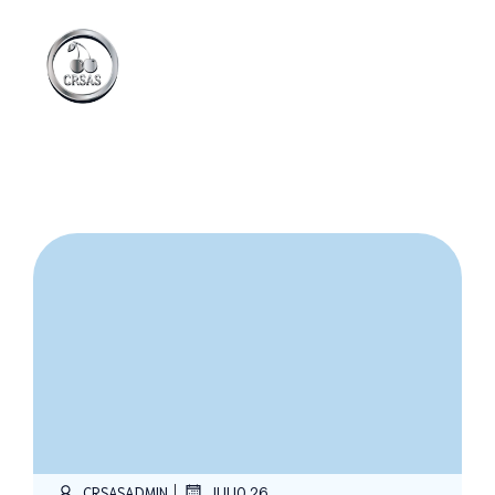
|
CRSASADMIN
JULIO 26