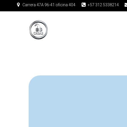
Carrera 47A 96-41 oficina 404
+57 312 5338214