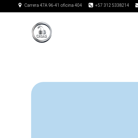
Carrera 47A 96-41 oficina 404
+57 312 5338214