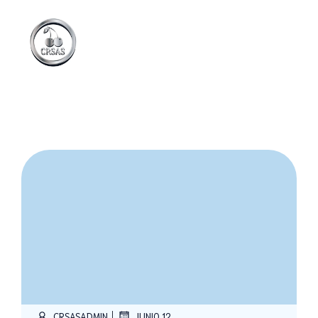
|
CRSASADMIN
JUNIO 12