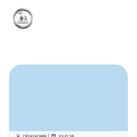
|
CRSASADMIN
JULIO 26