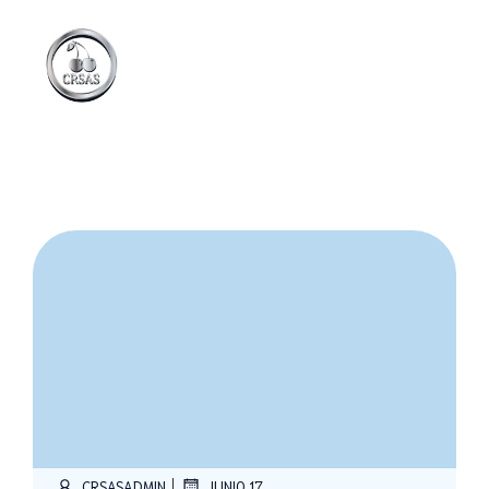
|
CRSASADMIN
JUNIO 17