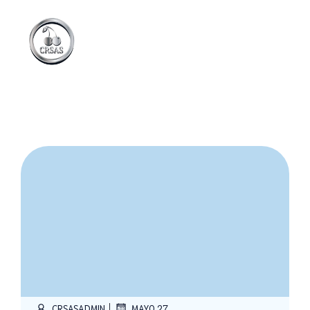
|
CRSASADMIN
MAYO 27