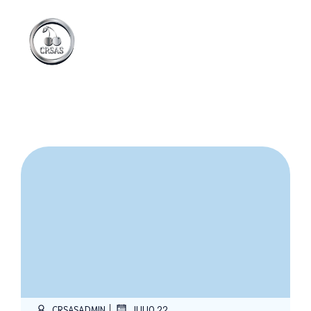
|
CRSASADMIN
JULIO 22