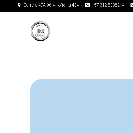
Carrera 47A 96-41 oficina 404
+57 312 5338214