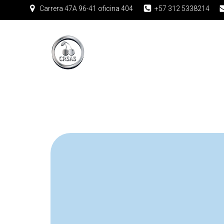
Carrera 47A 96-41 oficina 404
+57 312 5338214