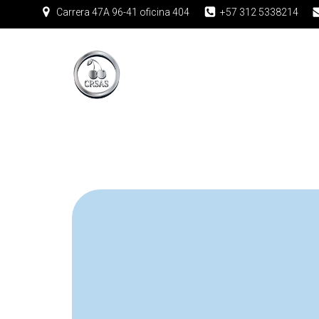
Carrera 47A 96-41 oficina 404
+57 312 5338214