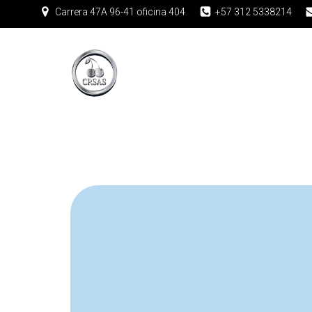
Carrera 47A 96-41 oficina 404
+57 312 5338214