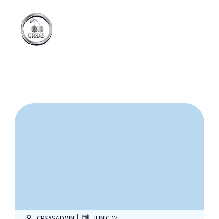
|
CRSASADMIN
JUNIO 17