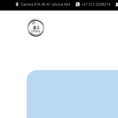
Carrera 47A 96-41 oficina 404
+57 312 5338214