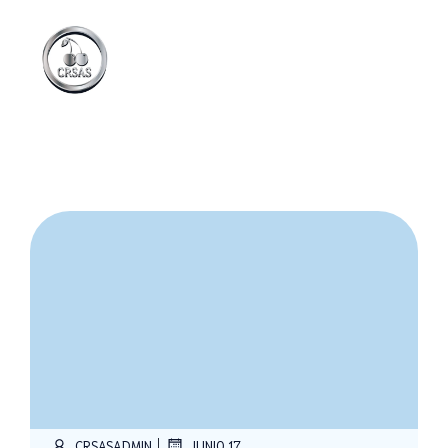
|
CRSASADMIN
JUNIO 17