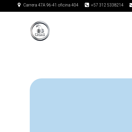
Carrera 47A 96-41 oficina 404
+57 312 5338214