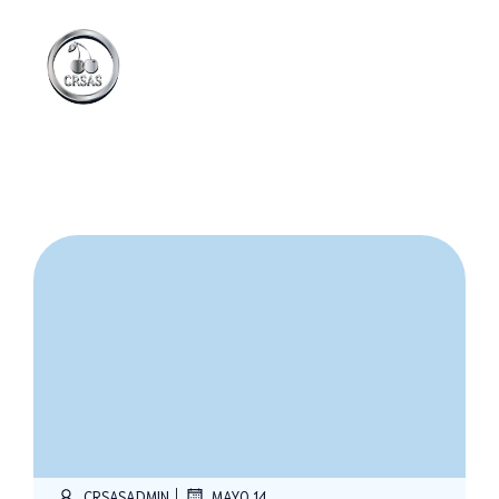
|
CRSASADMIN
MAYO 14