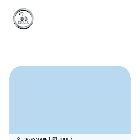
|
CRSASADMIN
JULIO 1