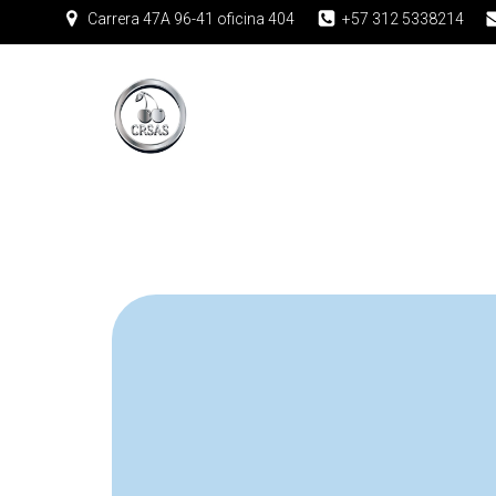
Carrera 47A 96-41 oficina 404
+57 312 5338214