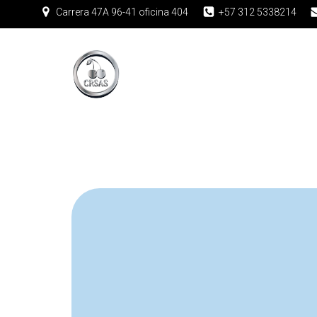
Carrera 47A 96-41 oficina 404
+57 312 5338214