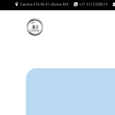
Carrera 47A 96-41 oficina 404
+57 312 5338214