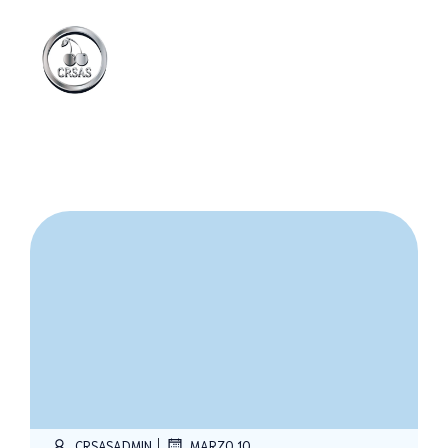
|
CRSASADMIN
MARZO 10