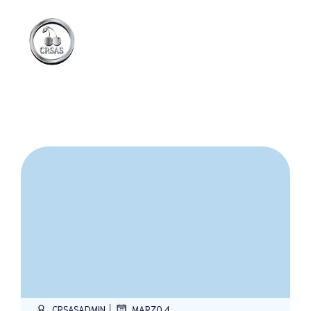
|
CRSASADMIN
MARZO 4