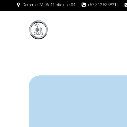
Carrera 47A 96-41 oficina 404
+57 312 5338214