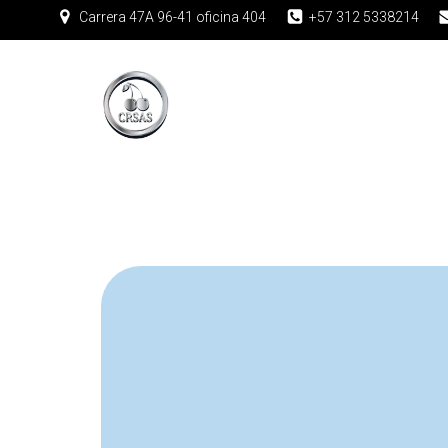
Carrera 47A 96-41 oficina 404
+57 312 5338214