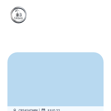
|
CRSASADMIN
JULIO 22